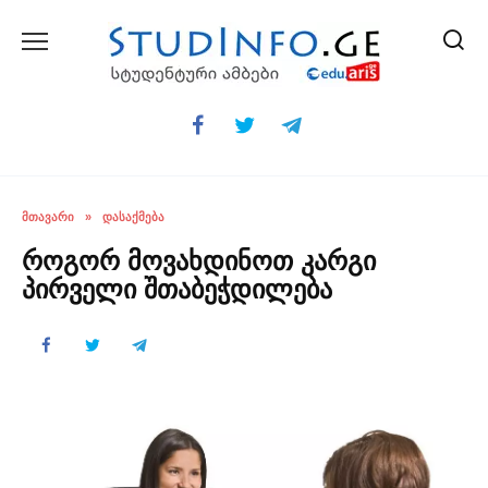
Skip
to
content
ᲛᲗᲐᲕᲐᲠᲘ
»
ᲓᲐᲡᲐᲥᲛᲔᲑᲐ
როგორ მოვახდინოთ კარგი
პირველი შთაბეჭდილება