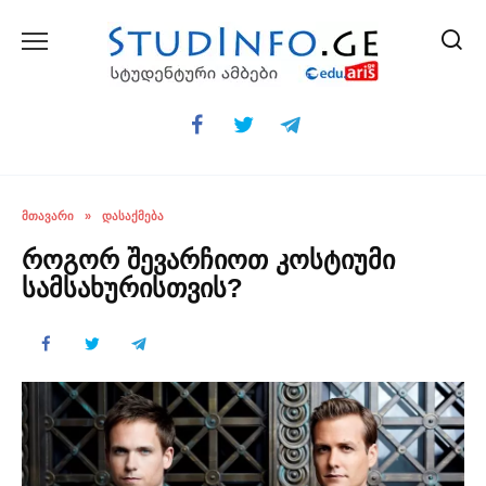
Skip
to
content
ᲛᲗᲐᲕᲐᲠᲘ
»
ᲓᲐᲡᲐᲥᲛᲔᲑᲐ
როგორ შევარჩიოთ კოსტიუმი
სამსახურისთვის?