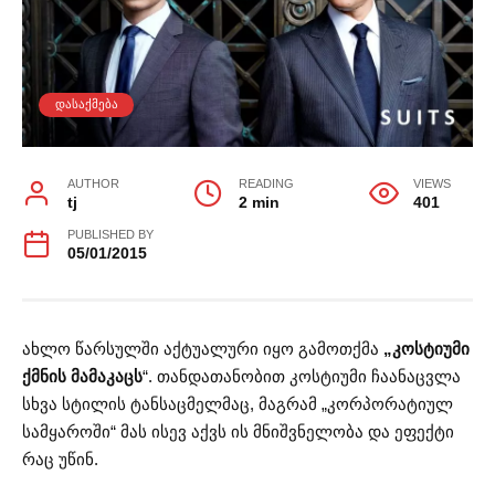
ᲓᲐᲡᲐᲥᲛᲔᲑᲐ
AUTHOR
READING
VIEWS
tj
2 min
401
PUBLISHED BY
05/01/2015
ახლო წარსულში აქტუალური იყო გამოთქმა
„კოსტიუმი
ქმნის მამაკაცს
“. თანდათანობით კოსტიუმი ჩაანაცვლა
სხვა სტილის ტანსაცმელმაც, მაგრამ „კორპორატიულ
სამყაროში“ მას ისევ აქვს ის მნიშვნელობა და ეფექტი
რაც უწინ.