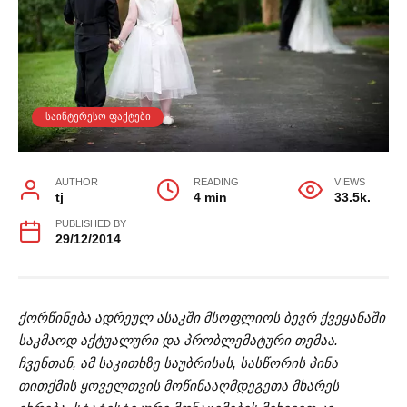
ᲡᲐᲘᲜᲢᲔᲠᲔᲡᲝ ᲤᲐᲥᲢᲔᲑᲘ
AUTHOR
READING
VIEWS
tj
4 min
33.5k.
PUBLISHED BY
29/12/2014
ქორწინება ადრეულ ასაკში მსოფლიოს ბევრ ქვეყანაში
საკმაოდ აქტუალური და პრობლემატური თემაა.
ჩვენთან, ამ საკითხზე საუბრისას, სასწორის პინა
თითქმის ყოველთვის მოწინააღმდეგეთა მხარეს