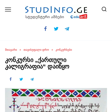
Skip
to
content
ᲛᲗᲐᲕᲐᲠᲘ
»
ᲗᲐᲕᲘᲡᲣᲤᲐᲚᲘ ᲓᲠᲝ
»
ᲙᲝᲜᲙᲣᲠᲡᲔᲑᲘ
კონკურსი „ქართული
კალიგრაფია“ დაიწყო