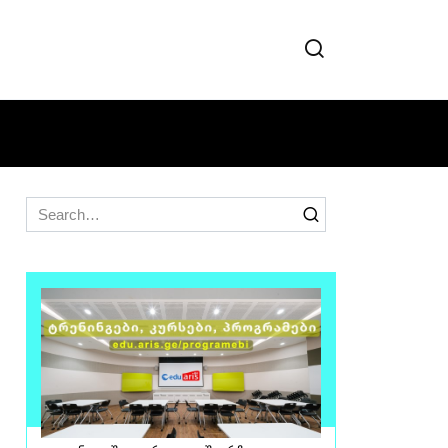
Search
for: