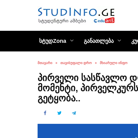
Skip
to
content
სტუდZona
განათლება
კ
ᲛᲗᲐᲕᲐᲠᲘ
»
ᲗᲐᲕᲘᲡᲣᲤᲐᲚᲘ ᲓᲠᲝ
»
ᲛᲮᲘᲐᲠᲣᲚᲘ ᲘᲜᲤᲝ
პირველი სასწავლო დღ
მომენტი, პირველკურ
გეტყობა..