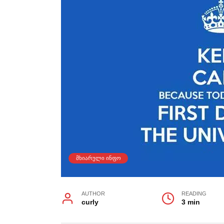
ᲛᲮᲘᲐᲠᲣᲚᲘ ᲘᲜᲤᲝ
AUTHOR
READING
curly
3 min