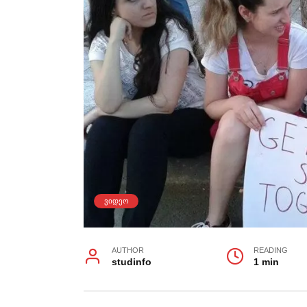
ᲕᲘᲓᲔᲝ
AUTHOR
READING
studinfo
1 min