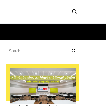
Search
for: