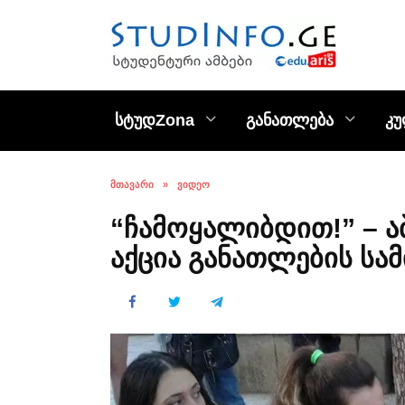
Skip
to
content
სტუდZona
განათლება
კ
ᲛᲗᲐᲕᲐᲠᲘ
»
ᲕᲘᲓᲔᲝ
“ჩამოყალიბდით!” – ა
აქცია განათლების სა