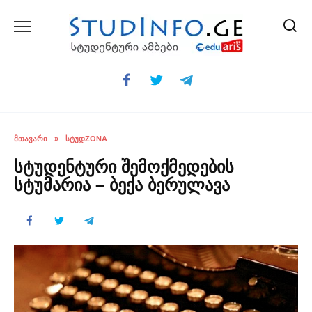
Skip
to
content
ᲛᲗᲐᲕᲐᲠᲘ
»
ᲡᲢᲣᲓZONA
სტუდენტური შემოქმედების
სტუმარია – ბექა ბერულავა