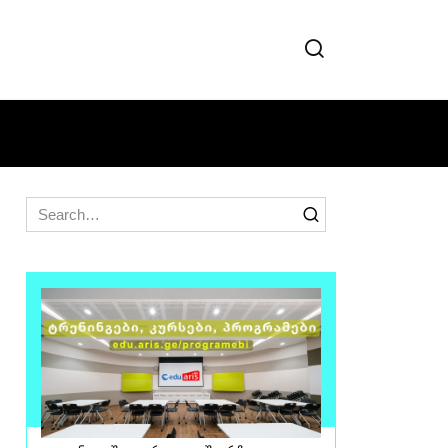
Search
for: