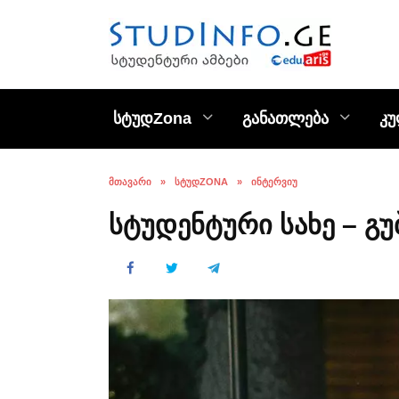
Skip
to
content
სტუდZona
განათლება
კ
ᲛᲗᲐᲕᲐᲠᲘ
»
ᲡᲢᲣᲓZONA
»
ᲘᲜᲢᲔᲠᲕᲘᲣ
სტუდენტური სახე – გუ