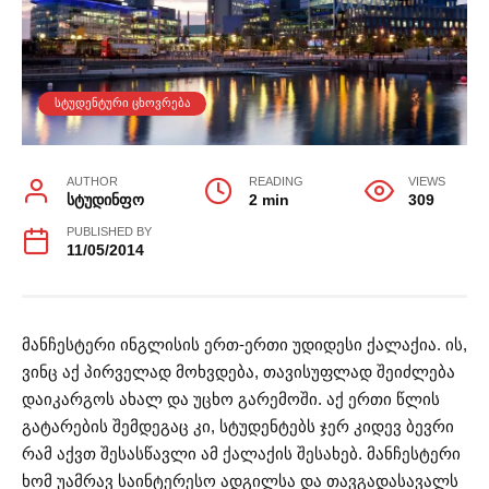
ᲡᲢᲣᲓᲔᲜᲢᲣᲠᲘ ᲪᲮᲝᲕᲠᲔᲑᲐ
AUTHOR
READING
VIEWS
სტუდინფო
2 min
309
PUBLISHED BY
11/05/2014
მანჩესტერი ინგლისის ერთ-ერთი უდიდესი ქალაქია. ის,
ვინც აქ პირველად მოხვდება, თავისუფლად შეიძლება
დაიკარგოს ახალ და უცხო გარემოში. აქ ერთი წლის
გატარების შემდეგაც კი, სტუდენტებს ჯერ კიდევ ბევრი
რამ აქვთ შესასწავლი ამ ქალაქის შესახებ. მანჩესტერი
ხომ უამრავ საინტერესო ადგილსა და თავგადასავალს