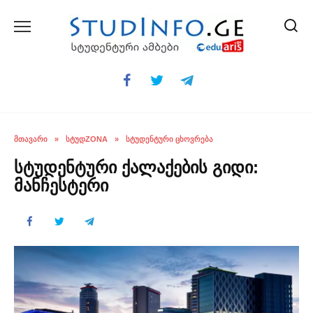
Skip
to
content
ᲛᲗᲐᲕᲐᲠᲘ
»
ᲡᲢᲣᲓZONA
»
ᲡᲢᲣᲓᲔᲜᲢᲣᲠᲘ ᲪᲮᲝᲕᲠᲔᲑᲐ
სტუდენტური ქალაქების გიდი:
მანჩესტერი