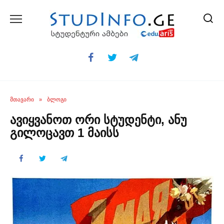
Skip
to
content
ᲛᲗᲐᲕᲐᲠᲘ
»
ᲑᲚᲝᲒᲘ
ავიყვანოთ ორი სტუდენტი, ანუ
გილოცავთ 1 მაისს