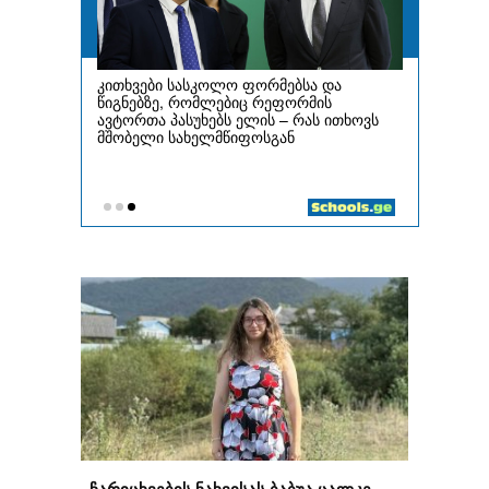
„ჩარიცხვების ნახვისას ბაბუა ცალკე