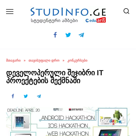
Skip
to
content
ᲛᲗᲐᲕᲐᲠᲘ
»
ᲗᲐᲕᲘᲡᲣᲤᲐᲚᲘ ᲓᲠᲝ
»
ᲙᲝᲜᲙᲣᲠᲡᲔᲑᲘ
დეველოპერული შეჯიბრი IT
პროექტების შექმნაში