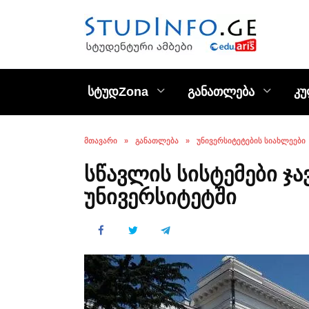
Skip
to
content
სტუდZona
განათლება
კ
ᲛᲗᲐᲕᲐᲠᲘ
»
ᲒᲐᲜᲐᲗᲚᲔᲑᲐ
»
ᲣᲜᲘᲕᲔᲠᲡᲘᲢᲔᲢᲔᲑᲘᲡ ᲡᲘᲐᲮᲚᲔᲔᲑᲘ
სწავლის სისტემები ჯ
უნივერსიტეტში