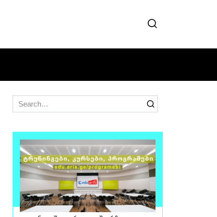
Search
for: