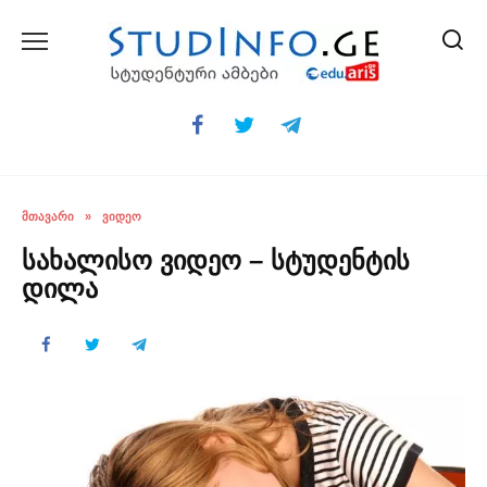
Skip
to
content
ᲛᲗᲐᲕᲐᲠᲘ
»
ᲕᲘᲓᲔᲝ
სახალისო ვიდეო – სტუდენტის
დილა