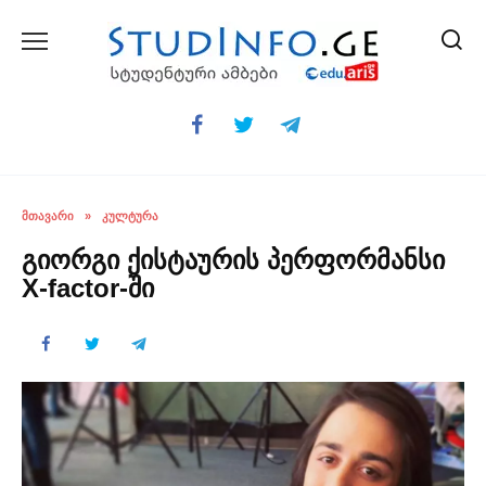
Skip
to
content
ᲛᲗᲐᲕᲐᲠᲘ
»
ᲙᲣᲚᲢᲣᲠᲐ
გიორგი ქისტაურის პერფორმანსი
X-factor-ში