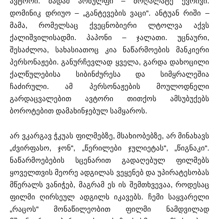
ავტორი. მადამ არნულფი – მოღალატე ქვრივი.
დომინიკ დრიუო – „განტევების ვაცი“. ანტუან რიში –
მამა, რომელსაც ქვეცნობიერი ლტოლვა აქვს
ქალიშვილისადმი. პაპონი – ჯალათი. უცნაური,
შესაძლოა, სახასიათოც კია ნაწარმოების მანკიერი
პერსონაჟები. განურჩევლად ყველა, გარდა დახოცილი
ქალწულებისა სიბინძურესა და სიმყრალეშია
ჩაძირული. ამ პერსონაჟების მოულოდნელი
გარდაცვალებით ავტორი თითქოს ამსუბუქებს
ბოროტებით დამახინჯებულ სამყაროს.
არ ვკარგავ ჭკუას ფილმებზე, მსახიობებზე, არ მინახავს
„ძვირფასო, ჯონ“, „წერილები ჯულიეტას“, „წიგნაკი“.
ნაწარმოებების სცენარით გადაღებულ ფილმებს
ყოველთვის მეორე ადგილას ვეყენებ და უპირატესობას
მწერალს ვანიჭებ, მაგრამ ეს ის შემთხვევაა, როდესაც
ფილმი ღირსეულ ადგილს იკავებს. ჩემი საყვარელი
„რაცოს“ მონაწილეობით ფილმი ნამდვილად