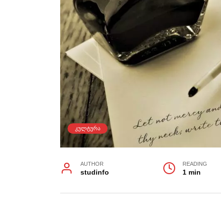
ᲙᲣᲚᲢᲣᲠᲐ
AUTHOR
READING
studinfo
1 min