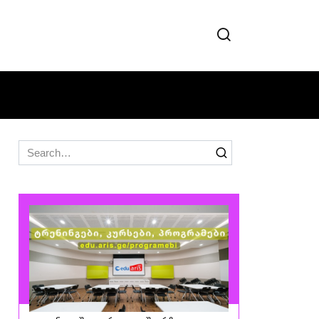
Search
for: