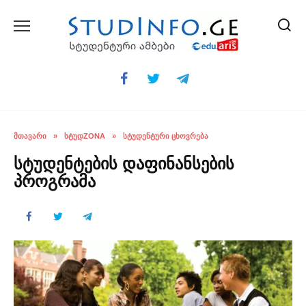
Skip
to
content
ᲛᲗᲐᲕᲐᲠᲘ
»
ᲡᲢᲣᲓZONA
»
ᲡᲢᲣᲓᲔᲜᲢᲣᲠᲘ ᲪᲮᲝᲕᲠᲔᲑᲐ
სტუდენტების დაფინანსების
პროგრამა