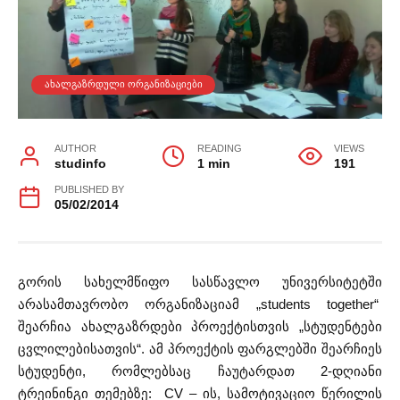
ᲐᲮᲐᲚᲒᲐᲖᲠᲓᲣᲚᲘ ᲝᲠᲒᲐᲜᲘᲖᲐᲪᲘᲔᲑᲘ
AUTHOR
READING
VIEWS
studinfo
1 min
191
PUBLISHED BY
05/02/2014
გორის სახელმწიფო სასწავლო უნივერსიტეტში
არასამთავრობო ორგანიზაციამ „students together“
შეარჩია ახალგაზრდები პროექტისთვის „სტუდენტები
ცვლილებისათვის“. ამ პროექტის ფარგლებში შეარჩიეს
სტუდენტი, რომლებსაც ჩაუტარდათ 2-დღიანი
ტრეინინგი თემებზე: CV – ის, სამოტივაციო წერილის