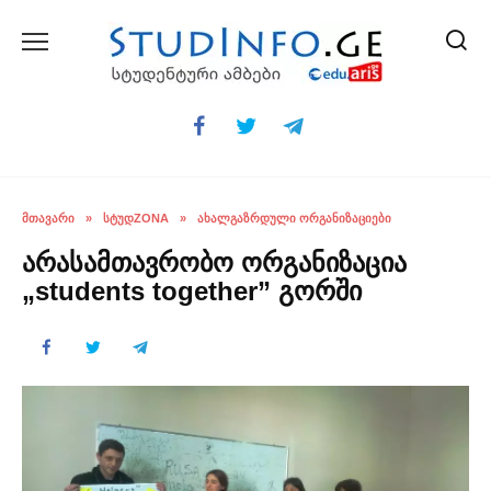
Skip
to
content
ᲛᲗᲐᲕᲐᲠᲘ
»
ᲡᲢᲣᲓZONA
»
ᲐᲮᲐᲚᲒᲐᲖᲠᲓᲣᲚᲘ ᲝᲠᲒᲐᲜᲘᲖᲐᲪᲘᲔᲑᲘ
არასამთავრობო ორგანიზაცია
„students together” გორში