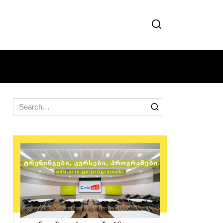
Search
for: