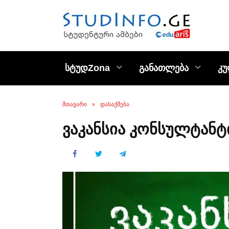
Skip
to
content
სტუდZona
განათლება
კ
ᲛᲗᲐᲕᲐᲠᲘ
»
ᲓᲐᲡᲐᲥᲛᲔᲑᲐ
ვაკანსია კონსულტანტ