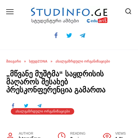
Skip
to
content
ᲛᲗᲐᲕᲐᲠᲘ
»
ᲡᲢᲣᲓZONA
»
ᲐᲮᲐᲚᲒᲐᲖᲠᲓᲣᲚᲘ ᲝᲠᲒᲐᲜᲘᲖᲐᲪᲘᲔᲑᲘ
„მწვანე მუშტმა“ საყდრისის
მაღაროს შესახებ
პრესკონფერენცია გამართა
ᲐᲮᲐᲚᲒᲐᲖᲠᲓᲣᲚᲘ ᲝᲠᲒᲐᲜᲘᲖᲐᲪᲘᲔᲑᲘ
AUTHOR
READING
VIEWS