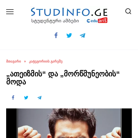
Skip
to
content
ᲛᲗᲐᲕᲐᲠᲘ
»
ᲙᲐᲢᲔᲒᲝᲠᲘᲘᲡ ᲒᲐᲠᲔᲨᲔ
„ათეიზმის“ და „მორწმუნეობის“
მოდა