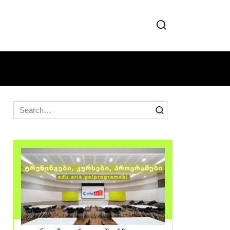
Search
for: