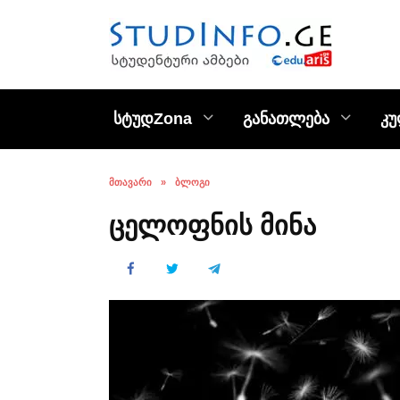
Skip
to
content
სტუდZona
განათლება
კ
ᲛᲗᲐᲕᲐᲠᲘ
»
ᲑᲚᲝᲒᲘ
ცელოფნის მინა